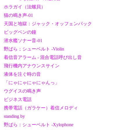
ホラガイ（法螺貝）
猫の鳴き声-01
天国と地獄：ジャック・オッフェンバック
ビッグベンの鐘
潜水艦ソナー音-01
野ばら；シューベルト -Violin
着信音アラーム - 混合電話呼び出し音
飛行機内アナウンスサイン
液体を注ぐ時の音
「にゃにゃにゃにゃんっ」
ウグイスの鳴き声
ビジネス電話
携帯電話（ガラケー）着信メロディ
standing by
野ばら：シューベルト -Xylophone