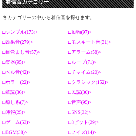
着信音カテゴリー
各カテゴリーの中から着信音を探せます。
シンプル(173)
動物(97)
効果音(279)
モスキート音(31)
目覚まし音(57)
アラーム(58)
楽器(95)
ループ(71)
ベル音(42)
チャイム(20)
ホラー(22)
クラシック(152)
童謡(36)
民謡(30)
癒し系(7)
音声(95)
時報(25)
SNS(32)
ゲーム(53)
8ビット(29)
BGM(38)
ノイズ(14)