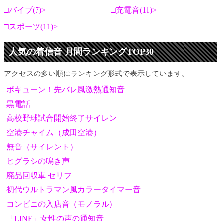
バイブ(7)
充電音(11)
スポーツ(11)
人気の着信音 月間ランキングTOP30
アクセスの多い順にランキング形式で表示しています。
ポキューン！先バレ風激熱通知音
黒電話
高校野球試合開始終了サイレン
空港チャイム（成田空港）
無音（サイレント）
ヒグラシの鳴き声
廃品回収車 セリフ
初代ウルトラマン風カラータイマー音
コンビニの入店音（モノラル）
「LINE」女性の声の通知音