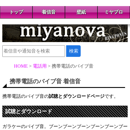
トップ
着信音
壁紙
ミヤブロ
HOME
電話用
携帯電話のバイブ音
携帯電話のバイブ音 着信音
携帯電話のバイブ音の
試聴とダウンロードページ
です。
試聴とダウンロード
ガラケーのバイブ音。ブーンブーンブーンブーンブーンブー