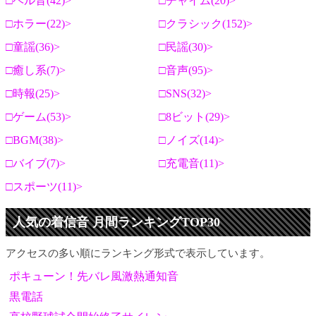
ベル音(42)
チャイム(20)
ホラー(22)
クラシック(152)
童謡(36)
民謡(30)
癒し系(7)
音声(95)
時報(25)
SNS(32)
ゲーム(53)
8ビット(29)
BGM(38)
ノイズ(14)
バイブ(7)
充電音(11)
スポーツ(11)
人気の着信音 月間ランキングTOP30
アクセスの多い順にランキング形式で表示しています。
ポキューン！先バレ風激熱通知音
黒電話