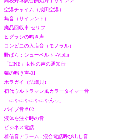
高校野球試合開始終了サイレン
空港チャイム（成田空港）
無音（サイレント）
廃品回収車 セリフ
ヒグラシの鳴き声
コンビニの入店音（モノラル）
野ばら；シューベルト -Violin
「LINE」女性の声の通知音
猫の鳴き声-01
ホラガイ（法螺貝）
初代ウルトラマン風カラータイマー音
「にゃにゃにゃにゃんっ」
バイブ音＃02
液体を注ぐ時の音
ビジネス電話
着信音アラーム - 混合電話呼び出し音