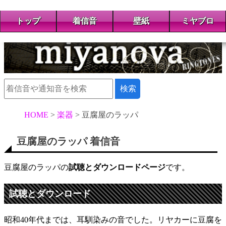
トップ
着信音
壁紙
ミヤブロ
HOME
楽器
豆腐屋のラッパ
豆腐屋のラッパ 着信音
豆腐屋のラッパの
試聴とダウンロードページ
です。
試聴とダウンロード
昭和40年代までは、耳馴染みの音でした。リヤカーに豆腐を