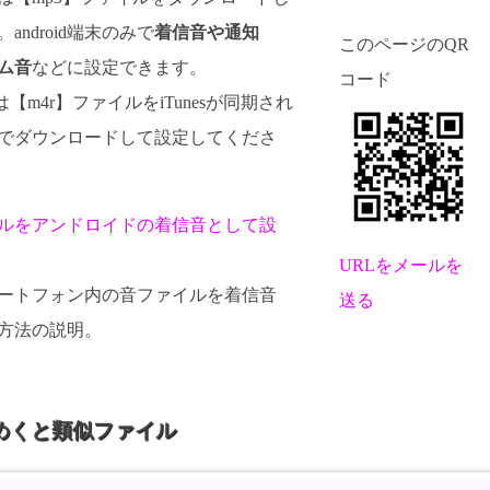
android端末のみで
着信音や通知
このページのQR
ム音
などに設定できます。
コード
けは【m4r】ファイルをiTunesが同期され
でダウンロードして設定してくださ
ルをアンドロイドの着信音として設
URLをメールを
dスマートフォン内の音ファイルを着信音
送る
方法の説明。
めくと類似ファイル