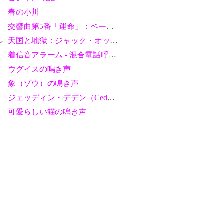
春の小川
交響曲第5番「運命」：ベートーヴェン（ギターバージョン）
天国と地獄：ジャック・オッフェンバック
シ
着信音アラーム - 混合電話呼び出し音
ウグイスの鳴き声
象（ゾウ）の鳴き声
ジェッディン・デデン（Ceddin Deden）
可愛らしい猫の鳴き声