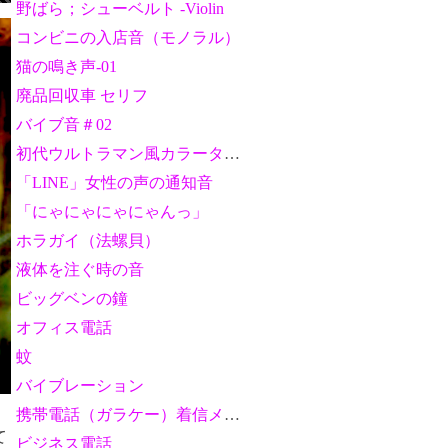
野ばら；シューベルト -Violin
コンビニの入店音（モノラル）
猫の鳴き声-01
廃品回収車 セリフ
バイブ音＃02
初代ウルトラマン風カラータイマー音
「LINE」女性の声の通知音
「にゃにゃにゃにゃんっ」
ホラガイ（法螺貝）
液体を注ぐ時の音
ビッグベンの鐘
オフィス電話
蚊
バイブレーション
携帯電話（ガラケー）着信メロディ
て
ビジネス電話