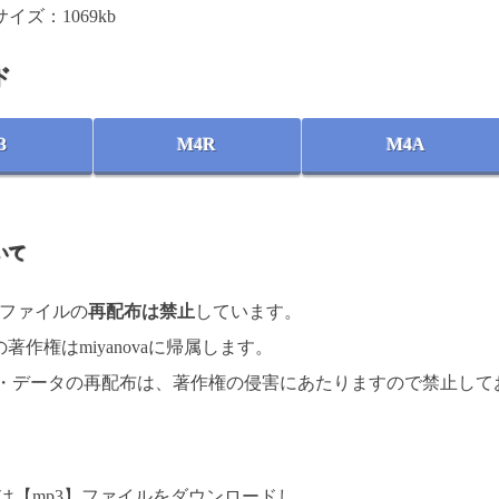
イズ：1069kb
ド
3
M4R
M4A
いて
楽ファイルの
再配布は禁止
しています。
著作権はmiyanovaに帰属します。
 ・データの再配布は、著作権の侵害にあたりますので禁止して
d向けは【mp3】ファイルをダウンロードし