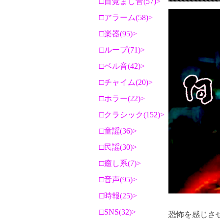
目覚まし音(57)
アラーム(58)
楽器(95)
ループ(71)
ベル音(42)
チャイム(20)
ホラー(22)
クラシック(152)
童謡(36)
民謡(30)
癒し系(7)
音声(95)
時報(25)
SNS(32)
恐怖を感じさ