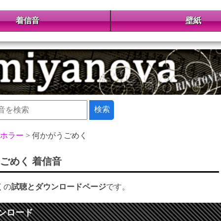
着信音
壁紙
ホラー
何かがうごめく
ごめく 着信音
くの
試聴とダウンロードページ
です。
ンロード