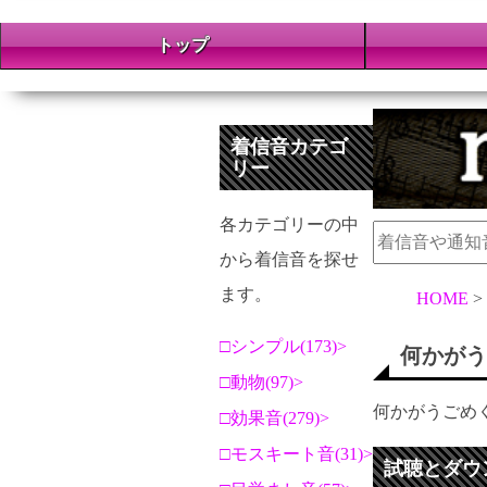
トップ
着信音カテゴ
リー
各カテゴリーの中
から着信音を探せ
ます。
HOME
シンプル(173)
何かがう
動物(97)
何かがうごめ
効果音(279)
モスキート音(31)
試聴とダウ