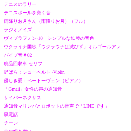
テニスのラリー
テニスボールを突く音
雨降りお月さん（雨降りお月）（フル）
ラジオノイズ
ヴィブラフォン-10：シンプルな鉄琴の音色
ウクライナ国歌「ウクラウナは滅びず」オルゴールアレンジ
バイブ音＃02
廃品回収車 セリフ
野ばら；シューベルト -Violin
優しき愛：ベートーヴェン（ピアノ）
「Gmail」女性の声の通知音
サイバーネクサス
通知音マリンバとロボットの音声で「LINE です」
黒電話
チーン