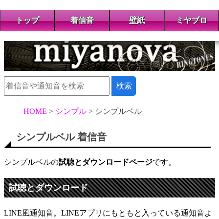
トップ
着信音
壁紙
ミヤブロ
HOME
シンプル
シンプルベル
シンプルベル 着信音
シンプルベルの
試聴とダウンロードページ
です。
試聴とダウンロード
LINE風通知音。LINEアプリにもともと入っている通知音よ