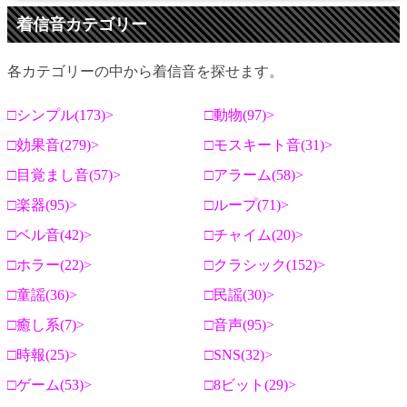
着信音カテゴリー
各カテゴリーの中から着信音を探せます。
シンプル(173)
動物(97)
効果音(279)
モスキート音(31)
目覚まし音(57)
アラーム(58)
楽器(95)
ループ(71)
ベル音(42)
チャイム(20)
ホラー(22)
クラシック(152)
童謡(36)
民謡(30)
癒し系(7)
音声(95)
時報(25)
SNS(32)
ゲーム(53)
8ビット(29)