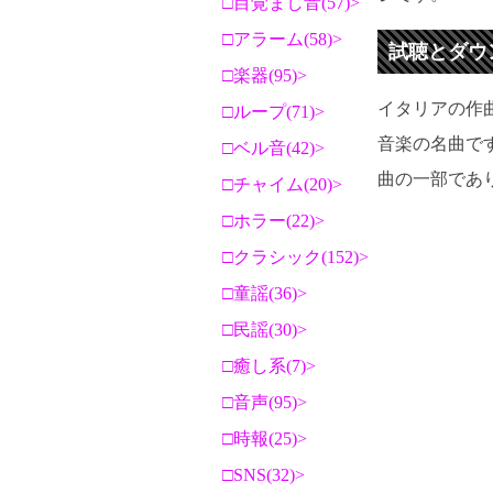
目覚まし音(57)
アラーム(58)
試聴とダウ
楽器(95)
イタリアの作
ループ(71)
音楽の名曲で
ベル音(42)
曲の一部であ
チャイム(20)
ホラー(22)
クラシック(152)
童謡(36)
民謡(30)
癒し系(7)
音声(95)
時報(25)
SNS(32)