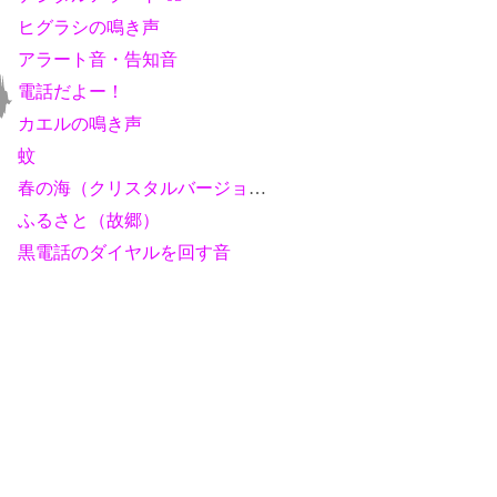
ヒグラシの鳴き声
アラート音・告知音
電話だよー！
カエルの鳴き声
蚊
春の海（クリスタルバージョン）
ふるさと（故郷）
黒電話のダイヤルを回す音