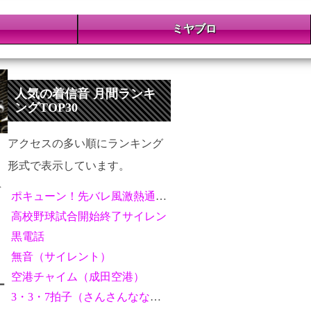
ミヤブロ
人気の着信音 月間ランキ
ングTOP30
アクセスの多い順にランキング
形式で表示しています。
デ
ポキューン！先バレ風激熱通知音
高校野球試合開始終了サイレン
黒電話
無音（サイレント）
空港チャイム（成田空港）
ー
3・3・7拍子（さんさんななびょうし）【拍手とホイッスル】