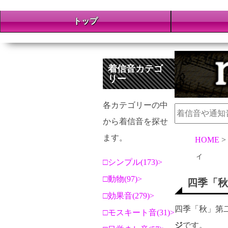
トップ
着信音カテゴ
リー
各カテゴリーの中
から着信音を探せ
ます。
HOME
ィ
シンプル(173)
動物(97)
四季「秋
効果音(279)
四季「秋」第
モスキート音(31)
ジ
です。