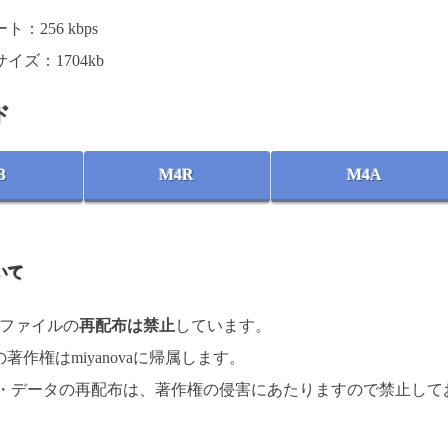
：256 kbps
イズ：1704kb
ド
3
M4R
M4A
いて
楽ファイルの
再配布は禁止
しています。
著作権はmiyanovaに帰属します。
 ・データの再配布は、著作権の侵害にあたりますので禁止して