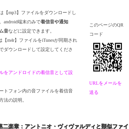
d向けは【mp3】ファイルをダウンロードし
android端末のみで
着信音や通知
このページのQR
ム音
などに設定できます。
コード
けは【m4r】ファイルをiTunesが同期され
でダウンロードして設定してくださ
ルをアンドロイドの着信音として設
URLをメールを
dスマートフォン内の音ファイルを着信音
送る
方法の説明。
第二楽章：アントニオ・ヴィヴァルディと類似ファイ