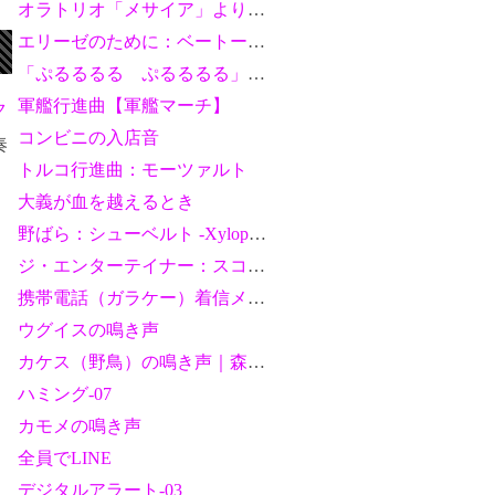
オラトリオ「メサイア」より ハレルヤコーラス：G. F. ヘンデル
エリーゼのために：ベートーヴェン
「ぷるるるる ぷるるるる」女性の声
軍艦行進曲【軍艦マーチ】
ク
コンビニの入店音
奏
トルコ行進曲：モーツァルト
大義が血を越えるとき
野ばら：シューベルト -Xylophone
ジ・エンターテイナー：スコット・ジョプリン
携帯電話（ガラケー）着信メロディ
ウグイスの鳴き声
カケス（野鳥）の鳴き声｜森の賑やかな声
ハミング-07
カモメの鳴き声
全員でLINE
デジタルアラート-03