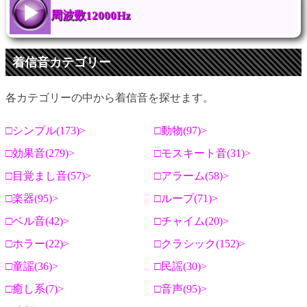
周波数12000Hz
着信音カテゴリー
各カテゴリーの中から着信音を探せます。
シンプル(173)
動物(97)
効果音(279)
モスキート音(31)
目覚まし音(57)
アラーム(58)
楽器(95)
ループ(71)
ベル音(42)
チャイム(20)
ホラー(22)
クラシック(152)
童謡(36)
民謡(30)
癒し系(7)
音声(95)