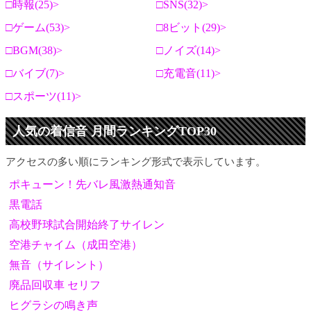
時報(25)
SNS(32)
ゲーム(53)
8ビット(29)
BGM(38)
ノイズ(14)
バイブ(7)
充電音(11)
スポーツ(11)
人気の着信音 月間ランキングTOP30
アクセスの多い順にランキング形式で表示しています。
ポキューン！先バレ風激熱通知音
黒電話
高校野球試合開始終了サイレン
空港チャイム（成田空港）
無音（サイレント）
廃品回収車 セリフ
ヒグラシの鳴き声