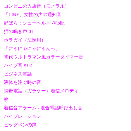
コンビニの入店音（モノラル）
「LINE」女性の声の通知音
野ばら；シューベルト -Violin
猫の鳴き声-01
ホラガイ（法螺貝）
「にゃにゃにゃにゃんっ」
初代ウルトラマン風カラータイマー音
バイブ音＃02
ビジネス電話
液体を注ぐ時の音
携帯電話（ガラケー）着信メロディ
蚊
着信音アラーム - 混合電話呼び出し音
バイブレーション
ビッグベンの鐘