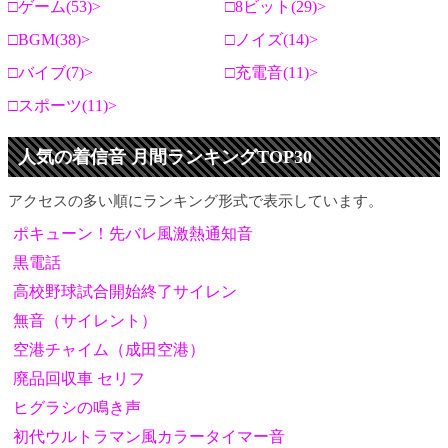
ゲーム(53)
8ビット(29)
BGM(38)
ノイズ(14)
バイブ(7)
充電音(11)
スポーツ(11)
人気の着信音 月間ランキングTOP30
アクセスの多い順にランキング形式で表示しています。
ポキューン！先バレ風激熱通知音
黒電話
高校野球試合開始終了サイレン
無音（サイレント）
空港チャイム（成田空港）
廃品回収車 セリフ
ヒグラシの鳴き声
初代ウルトラマン風カラータイマー音