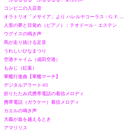
コンビニの入店音
オラトリオ「メサイア」より ハレルヤコーラス：G. F. ヘンデル
人形の夢と目覚め（ピアノ）：テオドール・エステン
ウグイスの鳴き声
馬が走り抜ける足音
うれしいひなまつり
空港チャイム（成田空港）
もみじ（紅葉）
軍艦行進曲【軍艦マーチ】
デジタルアラート-03
折りたたみ式携帯電話の着信メロディ
携帯電話（ガラケー）着信メロディ
カエルの鳴き声
大義が血を越えるとき
アマリリス