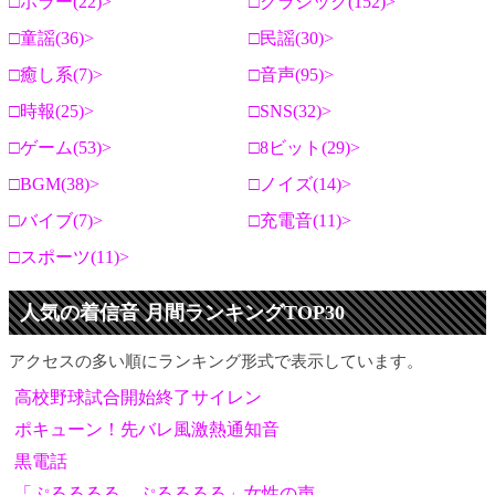
ホラー(22)
クラシック(152)
童謡(36)
民謡(30)
癒し系(7)
音声(95)
時報(25)
SNS(32)
ゲーム(53)
8ビット(29)
BGM(38)
ノイズ(14)
バイブ(7)
充電音(11)
スポーツ(11)
人気の着信音 月間ランキングTOP30
アクセスの多い順にランキング形式で表示しています。
高校野球試合開始終了サイレン
ポキューン！先バレ風激熱通知音
黒電話
「ぷるるるる ぷるるるる」女性の声