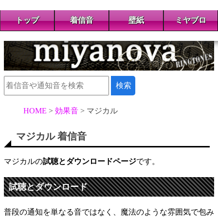
トップ
着信音
壁紙
ミヤブロ
HOME
効果音
マジカル
マジカル 着信音
マジカルの
試聴とダウンロードページ
です。
試聴とダウンロード
普段の通知を単なる音ではなく、魔法のような雰囲気で包み