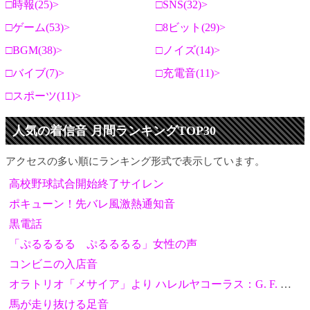
時報(25)
SNS(32)
ゲーム(53)
8ビット(29)
BGM(38)
ノイズ(14)
バイブ(7)
充電音(11)
スポーツ(11)
人気の着信音 月間ランキングTOP30
アクセスの多い順にランキング形式で表示しています。
高校野球試合開始終了サイレン
ポキューン！先バレ風激熱通知音
黒電話
「ぷるるるる ぷるるるる」女性の声
コンビニの入店音
オラトリオ「メサイア」より ハレルヤコーラス：G. F. ヘンデル
馬が走り抜ける足音