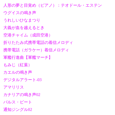
人形の夢と目覚め（ピアノ）：テオドール・エステン
ウグイスの鳴き声
うれしいひなまつり
大義が血を越えるとき
空港チャイム（成田空港）
折りたたみ式携帯電話の着信メロディ
携帯電話（ガラケー）着信メロディ
軍艦行進曲【軍艦マーチ】
もみじ（紅葉）
カエルの鳴き声
デジタルアラート-03
アマリリス
カナリアの鳴き声02
パルス・ビート
通知ジングル02