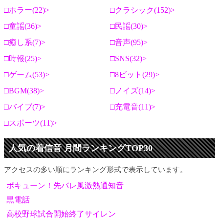
ホラー(22)
クラシック(152)
童謡(36)
民謡(30)
癒し系(7)
音声(95)
時報(25)
SNS(32)
ゲーム(53)
8ビット(29)
BGM(38)
ノイズ(14)
バイブ(7)
充電音(11)
スポーツ(11)
人気の着信音 月間ランキングTOP30
アクセスの多い順にランキング形式で表示しています。
ポキューン！先バレ風激熱通知音
黒電話
高校野球試合開始終了サイレン