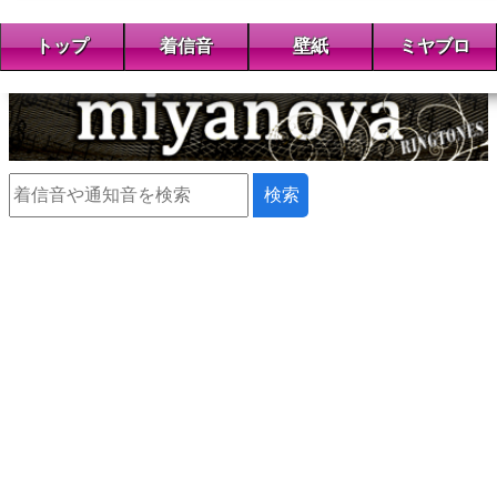
トップ
着信音
壁紙
ミヤブロ