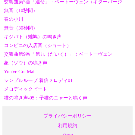
交響曲第5番「運命」：ベートーヴェン（ギターバージョン）
無音（10秒間）
春の小川
無音（30秒間）
キジバト（雉鳩）の鳴き声
コンビニの入店音（ショート）
交響曲第9番「第九（だいく）」：ベートーヴェン
象（ゾウ）の鳴き声
You've Got Mail
シンプルループ 着信メロディ01
メロディックビート
猫の鳴き声-05：子猫のニャーと鳴く声
プライバシーポリシー
利用規約