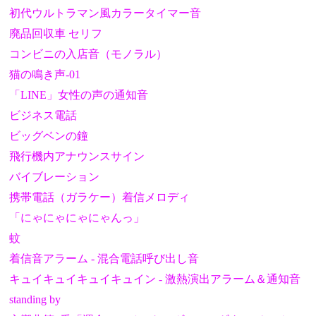
初代ウルトラマン風カラータイマー音
廃品回収車 セリフ
コンビニの入店音（モノラル）
猫の鳴き声-01
「LINE」女性の声の通知音
ビジネス電話
ビッグベンの鐘
飛行機内アナウンスサイン
バイブレーション
携帯電話（ガラケー）着信メロディ
「にゃにゃにゃにゃんっ」
蚊
着信音アラーム - 混合電話呼び出し音
キュイキュイキュイキュイン - 激熱演出アラーム＆通知音
standing by