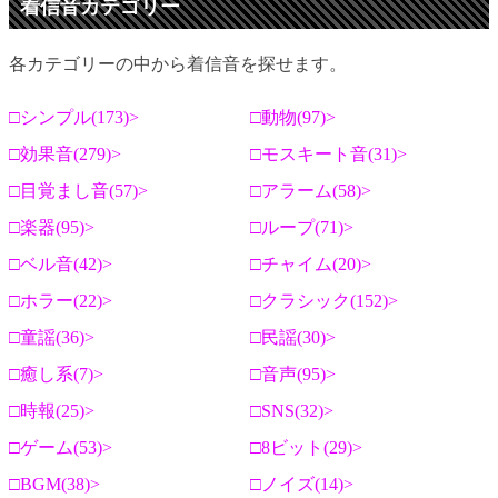
着信音カテゴリー
各カテゴリーの中から着信音を探せます。
シンプル(173)
動物(97)
効果音(279)
モスキート音(31)
目覚まし音(57)
アラーム(58)
楽器(95)
ループ(71)
ベル音(42)
チャイム(20)
ホラー(22)
クラシック(152)
童謡(36)
民謡(30)
癒し系(7)
音声(95)
時報(25)
SNS(32)
ゲーム(53)
8ビット(29)
BGM(38)
ノイズ(14)