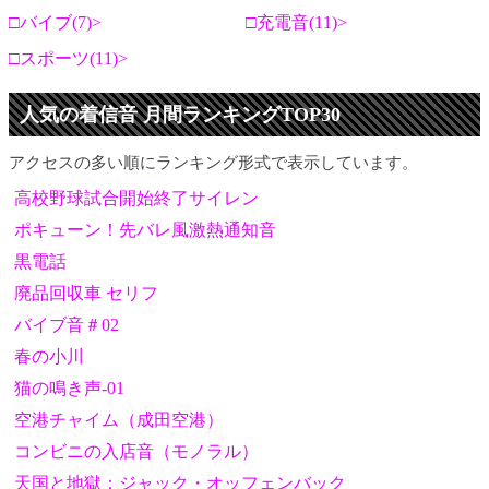
バイブ(7)
充電音(11)
スポーツ(11)
人気の着信音 月間ランキングTOP30
アクセスの多い順にランキング形式で表示しています。
高校野球試合開始終了サイレン
ポキューン！先バレ風激熱通知音
黒電話
廃品回収車 セリフ
バイブ音＃02
春の小川
猫の鳴き声-01
空港チャイム（成田空港）
コンビニの入店音（モノラル）
天国と地獄：ジャック・オッフェンバック