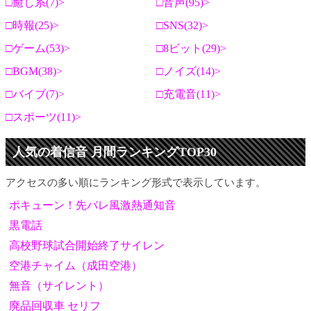
癒し系(7)
音声(95)
時報(25)
SNS(32)
ゲーム(53)
8ビット(29)
BGM(38)
ノイズ(14)
バイブ(7)
充電音(11)
スポーツ(11)
人気の着信音 月間ランキングTOP30
アクセスの多い順にランキング形式で表示しています。
ポキューン！先バレ風激熱通知音
黒電話
高校野球試合開始終了サイレン
空港チャイム（成田空港）
無音（サイレント）
廃品回収車 セリフ