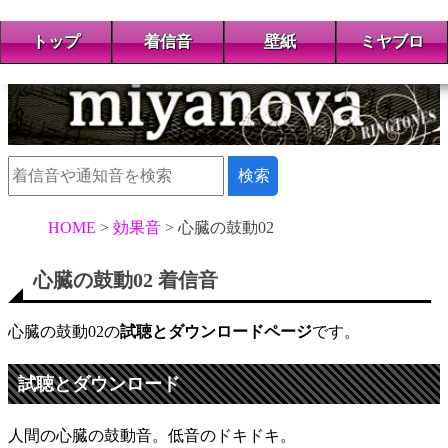
トップ
着信音
壁紙
ミヤブロ
HOME
効果音
心臓の鼓動02
心臓の鼓動02 着信音
心臓の鼓動02の
試聴とダウンロードページ
です。
試聴とダウンロード
人間の心臓の鼓動音。低音のドキドキ。