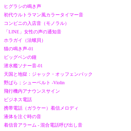
ヒグラシの鳴き声
初代ウルトラマン風カラータイマー音
コンビニの入店音（モノラル）
「LINE」女性の声の通知音
ホラガイ（法螺貝）
猫の鳴き声-01
ビッグベンの鐘
潜水艦ソナー音-01
天国と地獄：ジャック・オッフェンバック
野ばら；シューベルト -Violin
飛行機内アナウンスサイン
ビジネス電話
携帯電話（ガラケー）着信メロディ
液体を注ぐ時の音
着信音アラーム - 混合電話呼び出し音