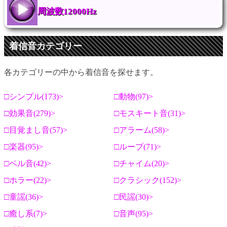
周波数12000Hz
着信音カテゴリー
各カテゴリーの中から着信音を探せます。
シンプル(173)
動物(97)
効果音(279)
モスキート音(31)
目覚まし音(57)
アラーム(58)
楽器(95)
ループ(71)
ベル音(42)
チャイム(20)
ホラー(22)
クラシック(152)
童謡(36)
民謡(30)
癒し系(7)
音声(95)