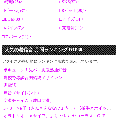
時報(25)
SNS(32)
ゲーム(53)
8ビット(29)
BGM(38)
ノイズ(14)
バイブ(7)
充電音(11)
スポーツ(11)
人気の着信音 月間ランキングTOP30
アクセスの多い順にランキング形式で表示しています。
ポキューン！先バレ風激熱通知音
高校野球試合開始終了サイレン
黒電話
無音（サイレント）
空港チャイム（成田空港）
3・3・7拍子（さんさんななびょうし）【拍手とホイッスル】
オラトリオ「メサイア」より ハレルヤコーラス：G. F. ヘンデル