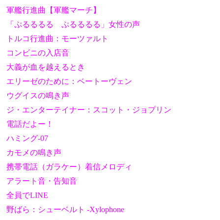
軍艦行進曲【軍艦マーチ】
「ぷるるるる ぷるるるる」女性の声
トルコ行進曲：モーツァルト
コンビニの入店音
大義が血を越えるとき
エリーゼのために：ベートーヴェン
ウグイスの鳴き声
ジ・エンターテイナー：スコット・ジョプリン
電話だよー！
ハミング-07
カモメの鳴き声
携帯電話（ガラケー）着信メロディ
アラート音・告知音
全員でLINE
野ばら：シューベルト -Xylophone