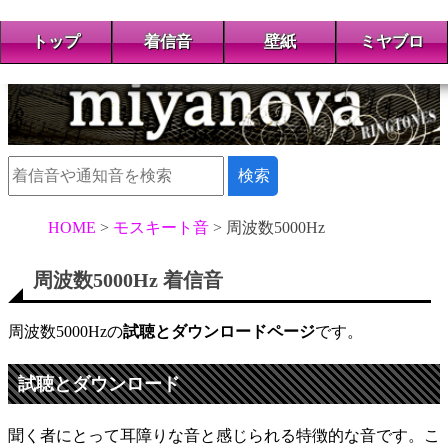
トップ
着信音
壁紙
ミヤブロ
HOME
モスキート音
周波数5000Hz
周波数5000Hz 着信音
周波数5000Hzの
試聴とダウンロードページ
です。
試聴とダウンロード
聞く者にとって耳障りな音と感じられる特徴的な音です。こ