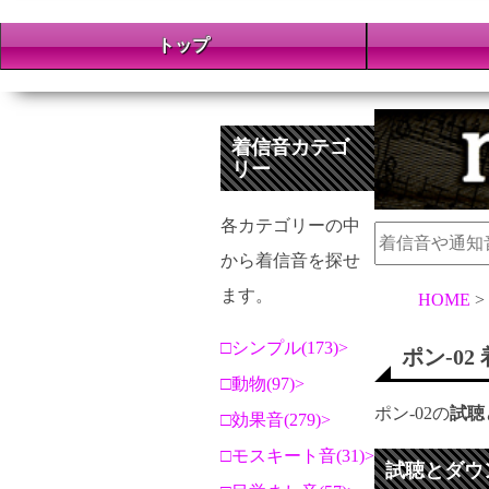
トップ
着信音カテゴ
リー
各カテゴリーの中
から着信音を探せ
ます。
HOME
シンプル(173)
ポン-02
動物(97)
ポン-02の
試聴
効果音(279)
モスキート音(31)
試聴とダウ