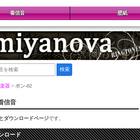
着信音
壁紙
楽器
ポン-02
 着信音
とダウンロードページ
です。
ンロード