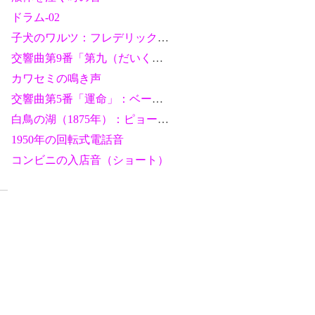
ドラム-02
子犬のワルツ：フレデリック・ショパン
交響曲第9番「第九（だいく）」：ベートーヴェン
カワセミの鳴き声
交響曲第5番「運命」：ベートーヴェン（ギターバージョン）
白鳥の湖（1875年）：ピョートル・チャイコフスキー
1950年の回転式電話音
コンビニの入店音（ショート）