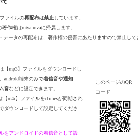
いて
楽ファイルの
再配布は禁止
しています。
著作権はmiyanovaに帰属します。
 ・データの再配布は、著作権の侵害にあたりますので禁止して
d向けは【mp3】ファイルをダウンロードし
android端末のみで
着信音や通知
このページのQR
ム音
などに設定できます。
コード
けは【m4r】ファイルをiTunesが同期され
でダウンロードして設定してくださ
ルをアンドロイドの着信音として設