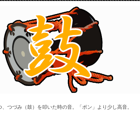
つ、つづみ（鼓）を叩いた時の音。「ポン」より少し高音。