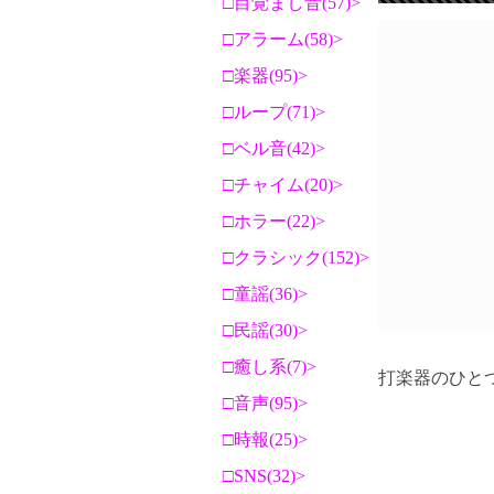
目覚まし音(57)
アラーム(58)
楽器(95)
ループ(71)
ベル音(42)
チャイム(20)
ホラー(22)
クラシック(152)
童謡(36)
民謡(30)
癒し系(7)
打楽器のひと
音声(95)
時報(25)
SNS(32)