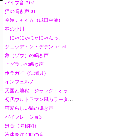
バイブ音＃02
猫の鳴き声-01
空港チャイム（成田空港）
春の小川
「にゃにゃにゃにゃんっ」
ジェッディン・デデン（Ceddin Deden）
象（ゾウ）の鳴き声
ヒグラシの鳴き声
ホラガイ（法螺貝）
インフェルノ
天国と地獄：ジャック・オッフェンバック
初代ウルトラマン風カラータイマー音
可愛らしい猫の鳴き声
バイブレーション
無音（30秒間）
液体を注ぐ時の音