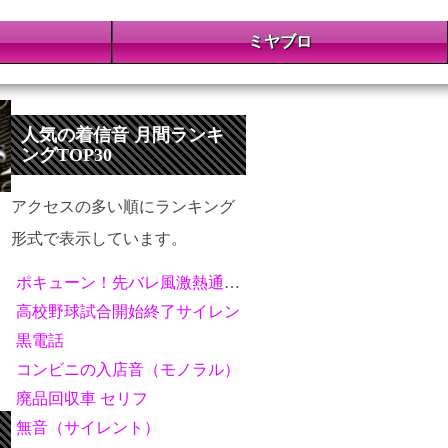
ミヤブロ
人気の着信音 月間ランキ
ングTOP30
アクセスの多い順にランキング
形式で表示しています。
ポキューン！先バレ風激熱通知音
高校野球試合開始終了サイレン
黒電話
コンビニの入店音（モノラル）
廃品回収車 セリフ
無音（サイレント）