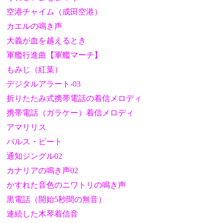
空港チャイム（成田空港）
カエルの鳴き声
大義が血を越えるとき
軍艦行進曲【軍艦マーチ】
もみじ（紅葉）
デジタルアラート-03
折りたたみ式携帯電話の着信メロディ
携帯電話（ガラケー）着信メロディ
アマリリス
パルス・ビート
通知ジングル02
カナリアの鳴き声02
かすれた音色のニワトリの鳴き声
黒電話（開始5秒間の無音）
連続した木琴着信音