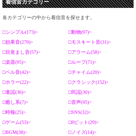
着信音カテゴリー
各カテゴリーの中から着信音を探せます。
シンプル(173)
動物(97)
効果音(279)
モスキート音(31)
目覚まし音(57)
アラーム(58)
楽器(95)
ループ(71)
ベル音(42)
チャイム(20)
ホラー(22)
クラシック(152)
童謡(36)
民謡(30)
癒し系(7)
音声(95)
時報(25)
SNS(32)
ゲーム(53)
8ビット(29)
BGM(38)
ノイズ(14)