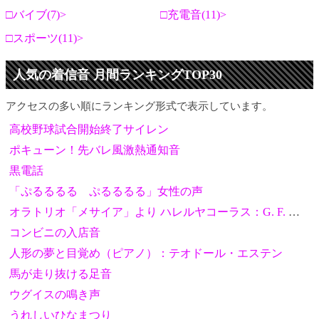
バイブ(7)
充電音(11)
スポーツ(11)
人気の着信音 月間ランキングTOP30
アクセスの多い順にランキング形式で表示しています。
高校野球試合開始終了サイレン
ポキューン！先バレ風激熱通知音
黒電話
「ぷるるるる ぷるるるる」女性の声
オラトリオ「メサイア」より ハレルヤコーラス：G. F. ヘンデル
コンビニの入店音
人形の夢と目覚め（ピアノ）：テオドール・エステン
馬が走り抜ける足音
ウグイスの鳴き声
うれしいひなまつり