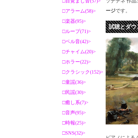
ソナチネ 作品
目覚まし音(57)
ージ
です。
アラーム(58)
楽器(95)
試聴とダウ
ループ(71)
ベル音(42)
チャイム(20)
ホラー(22)
クラシック(152)
童謡(36)
民謡(30)
癒し系(7)
音声(95)
時報(25)
SNS(32)
ピアノによるム