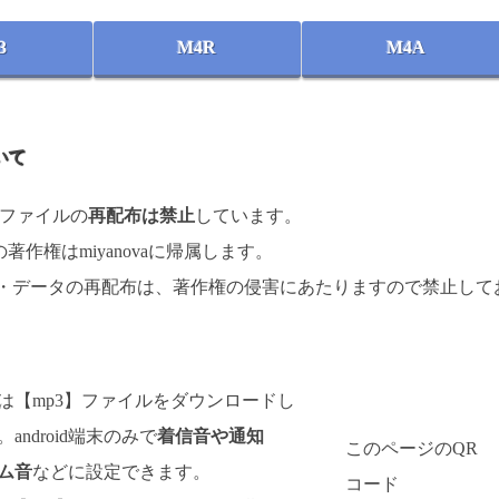
3
M4R
M4A
いて
楽ファイルの
再配布は禁止
しています。
著作権はmiyanovaに帰属します。
 ・データの再配布は、著作権の侵害にあたりますので禁止して
d向けは【mp3】ファイルをダウンロードし
android端末のみで
着信音や通知
このページのQR
ム音
などに設定できます。
コード