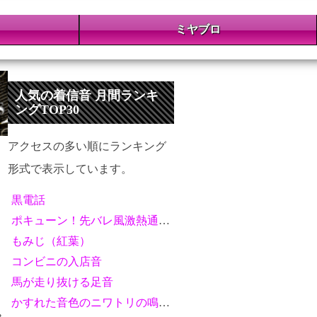
ミヤブロ
人気の着信音 月間ランキ
ングTOP30
アクセスの多い順にランキング
形式で表示しています。
黒電話
ポキューン！先バレ風激熱通知音
もみじ（紅葉）
コンビニの入店音
馬が走り抜ける足音
かすれた音色のニワトリの鳴き声