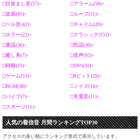
目覚まし音(57)
アラーム(58)
楽器(95)
ループ(71)
ベル音(42)
チャイム(20)
ホラー(22)
クラシック(152)
童謡(36)
民謡(30)
癒し系(7)
音声(95)
時報(25)
SNS(32)
ゲーム(53)
8ビット(29)
BGM(38)
ノイズ(14)
バイブ(7)
充電音(11)
スポーツ(11)
人気の着信音 月間ランキングTOP30
アクセスの多い順にランキング形式で表示しています。