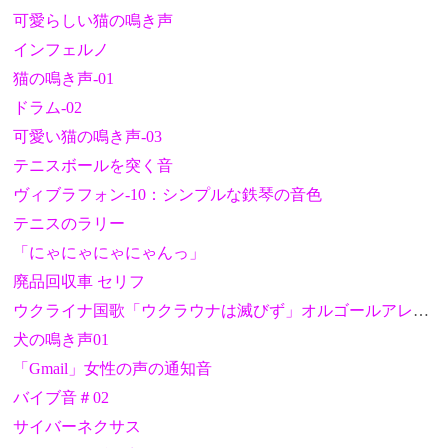
可愛らしい猫の鳴き声
インフェルノ
猫の鳴き声-01
ドラム-02
可愛い猫の鳴き声-03
テニスボールを突く音
ヴィブラフォン-10：シンプルな鉄琴の音色
テニスのラリー
「にゃにゃにゃにゃんっ」
廃品回収車 セリフ
ウクライナ国歌「ウクラウナは滅びず」オルゴールアレンジ
犬の鳴き声01
「Gmail」女性の声の通知音
バイブ音＃02
サイバーネクサス