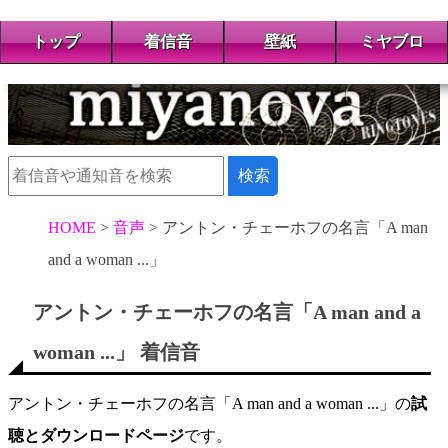
トップ
着信音
壁紙
ミヤブロ
HOME
音声
アントン・チェーホフの名言「A man
and a woman ...」
アントン・チェーホフの名言「A man and a
woman ...」 着信音
アントン・チェーホフの名言「A man and a woman ...」の
試
聴とダウンロードページ
です。