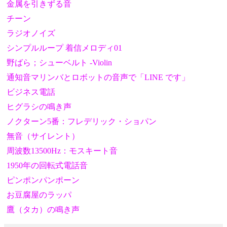
金属を引きずる音
チーン
ラジオノイズ
シンプルループ 着信メロディ01
野ばら；シューベルト -Violin
通知音マリンバとロボットの音声で「LINE です」
ビジネス電話
ヒグラシの鳴き声
ノクターン5番：フレデリック・ショパン
無音（サイレント）
周波数13500Hz：モスキート音
1950年の回転式電話音
ピンポンパンポーン
お豆腐屋のラッパ
鷹（タカ）の鳴き声