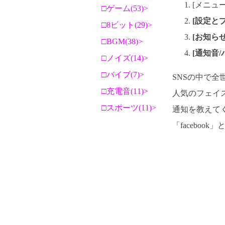
[メニュ
ゲーム(53)
[設定と
8ビット(29)
[お知ら
BGM(38)
[通知音
ノイズ(14)
バイブ(7)
SNSの中で全
充電音(11)
人気のフェイス
スポーツ(11)
通知を教えて
「faceboo