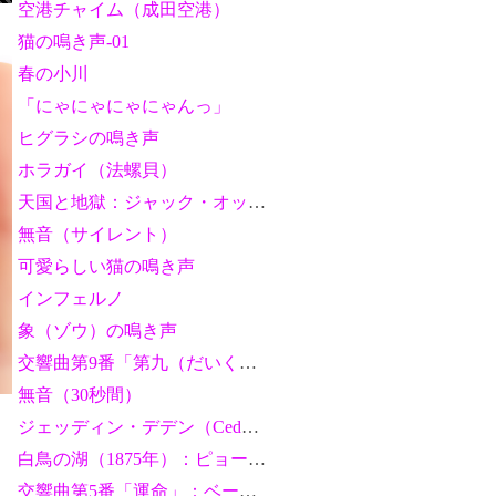
空港チャイム（成田空港）
猫の鳴き声-01
春の小川
「にゃにゃにゃにゃんっ」
ヒグラシの鳴き声
ホラガイ（法螺貝）
天国と地獄：ジャック・オッフェンバック
無音（サイレント）
可愛らしい猫の鳴き声
インフェルノ
象（ゾウ）の鳴き声
交響曲第9番「第九（だいく）」：ベートーヴェン
無音（30秒間）
ジェッディン・デデン（Ceddin Deden）
白鳥の湖（1875年）：ピョートル・チャイコフスキー
交響曲第5番「運命」：ベートーヴェン（ギターバージョン）