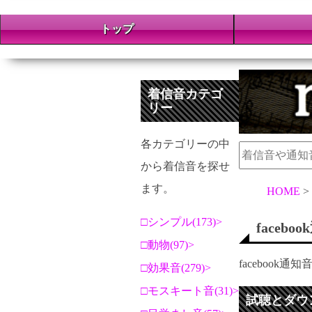
トップ
着信音カテゴ
リー
各カテゴリーの中
から着信音を探せ
ます。
HOME
シンプル(173)
faceb
動物(97)
facebook通知
効果音(279)
モスキート音(31)
試聴とダウ