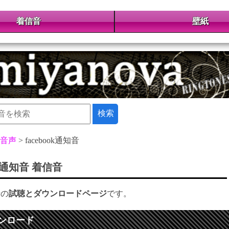
着信音
壁紙
音声
facebook通知音
ook通知音 着信音
音の
試聴とダウンロードページ
です。
ンロード