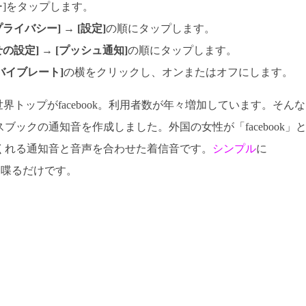
ー]をタップします。
プライバシー]
→
[設定]
の順にタップします。
せの設定]
→
[プッシュ通知]
の順にタップします。
/バイブレート]
の横をクリックし、オンまたはオフにします。
世界トップがfacebook。利用者数が年々増加しています。そんな
ブックの通知音を作成しました。外国の女性が「facebook」
くれる通知音と音声を合わせた着信音です。
シンプル
に
k」と喋るだけです。