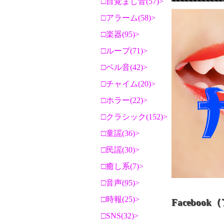
目覚まし音(57)
アラーム(58)
楽器(95)
ループ(71)
ベル音(42)
チャイム(20)
ホラー(22)
クラシック(152)
童謡(36)
民謡(30)
癒し系(7)
音声(95)
時報(25)
Facebo
SNS(32)