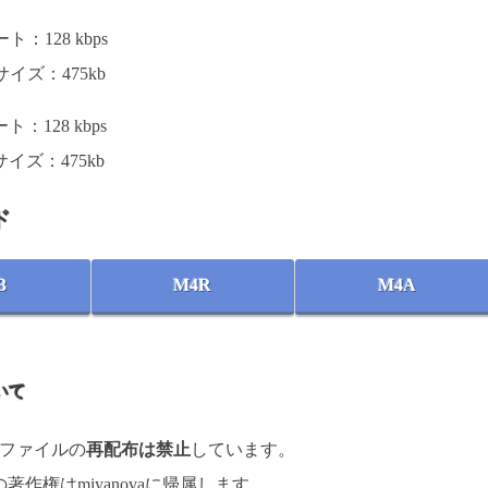
：128 kbps
イズ：475kb
：128 kbps
イズ：475kb
ド
3
M4R
M4A
いて
楽ファイルの
再配布は禁止
しています。
著作権はmiyanovaに帰属します。