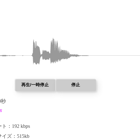
再生/一時停止
停止
9秒
声
：192 kbps
イズ：515kb