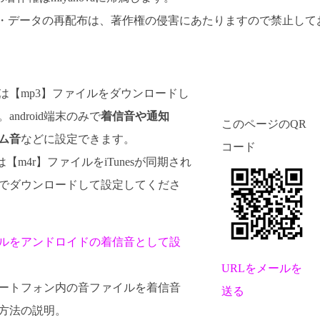
 ・データの再配布は、著作権の侵害にあたりますので禁止して
d向けは【mp3】ファイルをダウンロードし
android端末のみで
着信音や通知
このページのQR
ム音
などに設定できます。
コード
けは【m4r】ファイルをiTunesが同期され
でダウンロードして設定してくださ
ルをアンドロイドの着信音として設
URLをメールを
dスマートフォン内の音ファイルを着信音
送る
方法の説明。