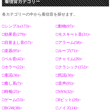
着信音カテゴリー
各カテゴリーの中から着信音を探せます。
シンプル(173)
動物(97)
効果音(279)
モスキート音(31)
目覚まし音(57)
アラーム(58)
楽器(95)
ループ(71)
ベル音(42)
チャイム(20)
ホラー(22)
クラシック(152)
童謡(36)
民謡(30)
癒し系(7)
音声(95)
時報(25)
SNS(32)
ゲーム(53)
8ビット(29)
BGM(38)
ノイズ(14)