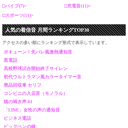
バイブ(7)
充電音(11)
スポーツ(11)
人気の着信音 月間ランキングTOP30
アクセスの多い順にランキング形式で表示しています。
ポキューン！先バレ風激熱通知音
黒電話
高校野球試合開始終了サイレン
初代ウルトラマン風カラータイマー音
廃品回収車 セリフ
コンビニの入店音（モノラル）
猫の鳴き声-01
「LINE」女性の声の通知音
ビジネス電話
ビッグベンの鐘