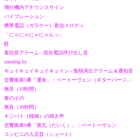
飛行機内アナウンスサイン
バイブレーション
携帯電話（ガラケー）着信メロディ
「にゃにゃにゃにゃんっ」
蚊
着信音アラーム - 混合電話呼び出し音
standing by
キュイキュイキュイキュイン - 激熱演出アラーム＆通知音
交響曲第5番「運命」：ベートーヴェン（ギターバージョン）
無音（10秒間）
春の小川
無音（30秒間）
キジバト（雉鳩）の鳴き声
交響曲第9番「第九（だいく）」：ベートーヴェン
コンビニの入店音（ショート）