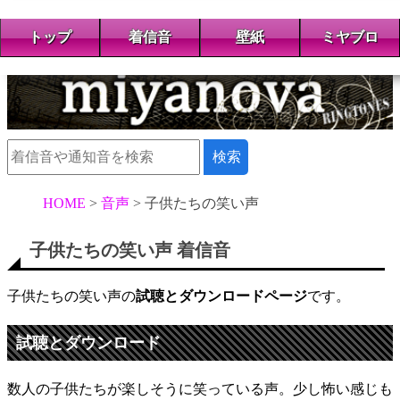
トップ
着信音
壁紙
ミヤブロ
HOME
音声
子供たちの笑い声
子供たちの笑い声 着信音
子供たちの笑い声の
試聴とダウンロードページ
です。
試聴とダウンロード
数人の子供たちが楽しそうに笑っている声。少し怖い感じも