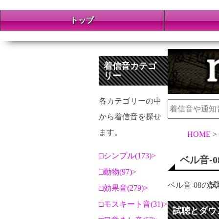
トップ
着信音カテゴ
リー
各カテゴリーの中
から着信音を探せ
ます。
HOME
シンプル(173)
ベル音-0
動物(97)
ベル音-08の
試
効果音(279)
モスキート音(31)
試聴とダウ