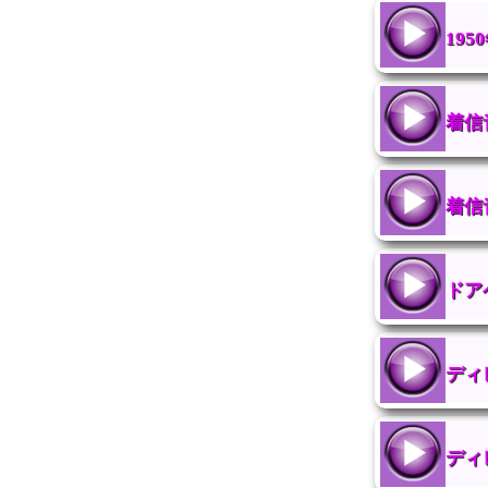
19
着信
着信
ドア
ディ
ディ