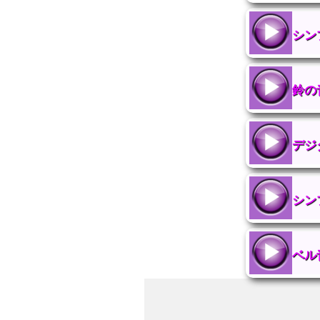
シン
鈴の
デジ
シン
ベル音