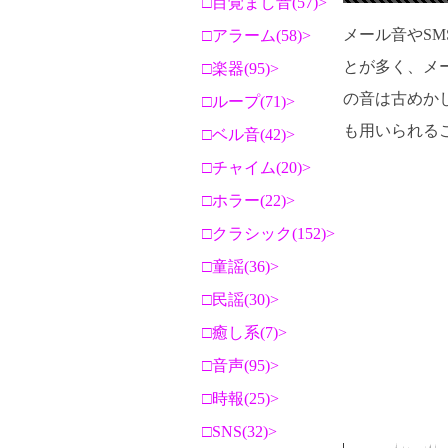
目覚まし音(57)
メール音やS
アラーム(58)
とが多く、メ
楽器(95)
の音は古めか
ループ(71)
も用いられる
ベル音(42)
チャイム(20)
ホラー(22)
クラシック(152)
童謡(36)
民謡(30)
癒し系(7)
音声(95)
時報(25)
SNS(32)