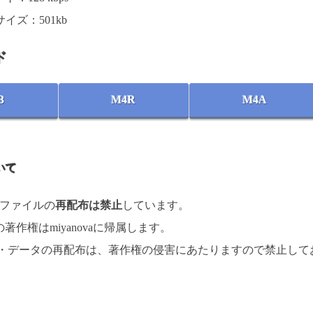
イズ：501kb
ド
3
M4R
M4A
いて
楽ファイルの
再配布は禁止
しています。
著作権はmiyanovaに帰属します。
 ・データの再配布は、著作権の侵害にあたりますので禁止して