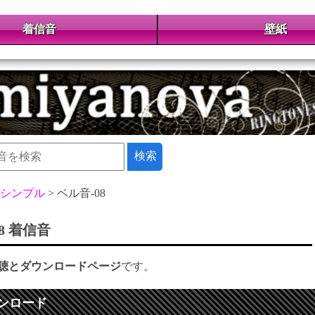
着信音
壁紙
シンプル
ベル音-08
8 着信音
聴とダウンロードページ
です。
ンロード