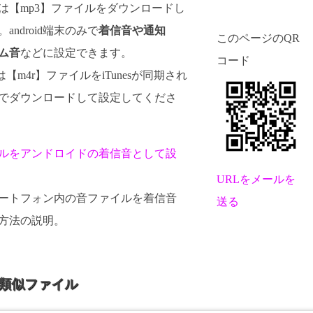
d向けは【mp3】ファイルをダウンロードし
android端末のみで
着信音や通知
このページのQR
ム音
などに設定できます。
コード
けは【m4r】ファイルをiTunesが同期され
でダウンロードして設定してくださ
ルをアンドロイドの着信音として設
URLをメールを
dスマートフォン内の音ファイルを着信音
送る
方法の説明。
と類似ファイル