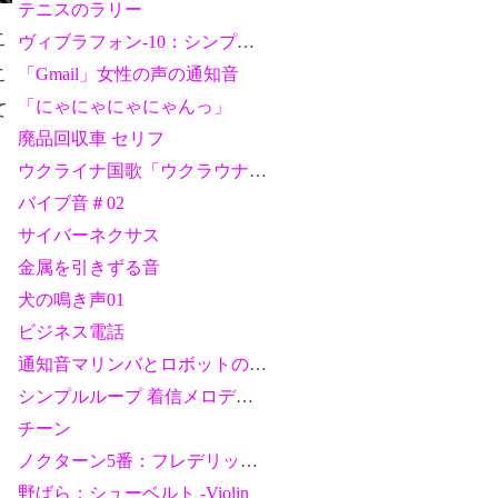
テニスのラリー
こ
ヴィブラフォン-10：シンプルな鉄琴の音色
こ
「Gmail」女性の声の通知音
「にゃにゃにゃにゃんっ」
て
廃品回収車 セリフ
ウクライナ国歌「ウクラウナは滅びず」オルゴールアレンジ
バイブ音＃02
サイバーネクサス
金属を引きずる音
犬の鳴き声01
ビジネス電話
通知音マリンバとロボットの音声で「LINE です」
シンプルループ 着信メロディ01
チーン
ノクターン5番：フレデリック・ショパン
野ばら；シューベルト -Violin