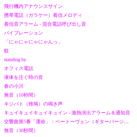
飛行機内アナウンスサイン
携帯電話（ガラケー）着信メロディ
着信音アラーム - 混合電話呼び出し音
バイブレーション
「にゃにゃにゃにゃんっ」
蚊
standing by
オフィス電話
液体を注ぐ時の音
春の小川
無音（10秒間）
キジバト（雉鳩）の鳴き声
キュイキュイキュイキュイン - 激熱演出アラーム＆通知音
交響曲第5番「運命」：ベートーヴェン（ギターバージョン）
無音（30秒間）