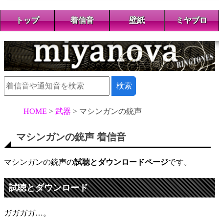
トップ
着信音
壁紙
ミヤブロ
HOME
武器
マシンガンの銃声
マシンガンの銃声 着信音
マシンガンの銃声の
試聴とダウンロードページ
です。
試聴とダウンロード
ガガガガ…。