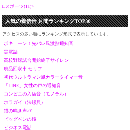
スポーツ(11)
人気の着信音 月間ランキングTOP30
アクセスの多い順にランキング形式で表示しています。
ポキューン！先バレ風激熱通知音
黒電話
高校野球試合開始終了サイレン
廃品回収車 セリフ
初代ウルトラマン風カラータイマー音
「LINE」女性の声の通知音
コンビニの入店音（モノラル）
ホラガイ（法螺貝）
猫の鳴き声-01
ビッグベンの鐘
ビジネス電話