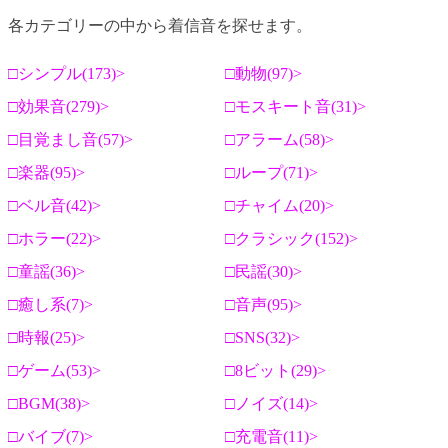
各カテゴリーの中から着信音を探せます。
シンプル(173)
動物(97)
効果音(279)
モスキート音(31)
目覚まし音(57)
アラーム(58)
楽器(95)
ループ(71)
ベル音(42)
チャイム(20)
ホラー(22)
クラシック(152)
童謡(36)
民謡(30)
癒し系(7)
音声(95)
時報(25)
SNS(32)
ゲーム(53)
8ビット(29)
BGM(38)
ノイズ(14)
バイブ(7)
充電音(11)