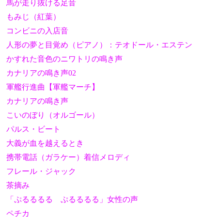
馬が走り抜ける足音
もみじ（紅葉）
コンビニの入店音
人形の夢と目覚め（ピアノ）：テオドール・エステン
かすれた音色のニワトリの鳴き声
カナリアの鳴き声02
軍艦行進曲【軍艦マーチ】
カナリアの鳴き声
こいのぼり（オルゴール）
パルス・ビート
大義が血を越えるとき
携帯電話（ガラケー）着信メロディ
フレール・ジャック
茶摘み
「ぷるるるる ぷるるるる」女性の声
ペチカ