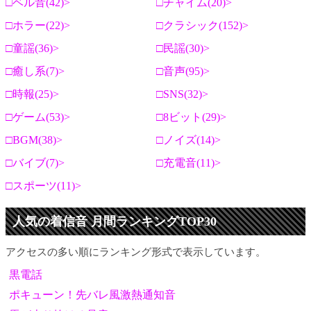
ベル音(42)
チャイム(20)
ホラー(22)
クラシック(152)
童謡(36)
民謡(30)
癒し系(7)
音声(95)
時報(25)
SNS(32)
ゲーム(53)
8ビット(29)
BGM(38)
ノイズ(14)
バイブ(7)
充電音(11)
スポーツ(11)
人気の着信音 月間ランキングTOP30
アクセスの多い順にランキング形式で表示しています。
黒電話
ポキューン！先バレ風激熱通知音