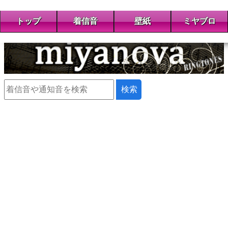
トップ
着信音
壁紙
ミヤブロ