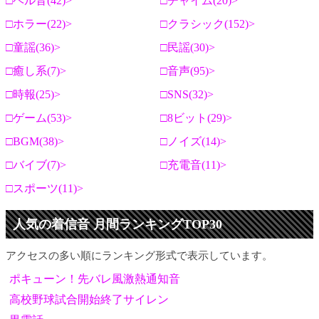
ベル音(42)
チャイム(20)
ホラー(22)
クラシック(152)
童謡(36)
民謡(30)
癒し系(7)
音声(95)
時報(25)
SNS(32)
ゲーム(53)
8ビット(29)
BGM(38)
ノイズ(14)
バイブ(7)
充電音(11)
スポーツ(11)
人気の着信音 月間ランキングTOP30
アクセスの多い順にランキング形式で表示しています。
ポキューン！先バレ風激熱通知音
高校野球試合開始終了サイレン