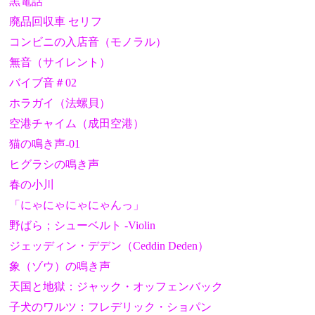
黒電話
廃品回収車 セリフ
コンビニの入店音（モノラル）
無音（サイレント）
バイブ音＃02
ホラガイ（法螺貝）
空港チャイム（成田空港）
猫の鳴き声-01
ヒグラシの鳴き声
春の小川
「にゃにゃにゃにゃんっ」
野ばら；シューベルト -Violin
ジェッディン・デデン（Ceddin Deden）
象（ゾウ）の鳴き声
天国と地獄：ジャック・オッフェンバック
子犬のワルツ：フレデリック・ショパン