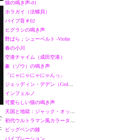
猫の鳴き声-01
ホラガイ（法螺貝）
バイブ音＃02
ヒグラシの鳴き声
野ばら；シューベルト -Violin
春の小川
空港チャイム（成田空港）
象（ゾウ）の鳴き声
「にゃにゃにゃにゃんっ」
ジェッディン・デデン（Ceddin Deden）
インフェルノ
可愛らしい猫の鳴き声
天国と地獄：ジャック・オッフェンバック
で
初代ウルトラマン風カラータイマー音
上
ビッグベンの鐘
バイブレーション