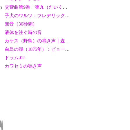
交響曲第9番「第九（だいく）」：ベートーヴェン
の
子犬のワルツ：フレデリック・ショパン
無音（30秒間）
液体を注ぐ時の音
カケス（野鳥）の鳴き声｜森の賑やかな声
白鳥の湖（1875年）：ピョートル・チャイコフスキー
ドラム-02
カワセミの鳴き声