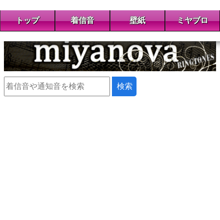
トップ
着信音
壁紙
ミヤブロ