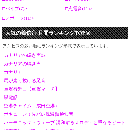
バイブ(7)
充電音(11)
スポーツ(11)
人気の着信音 月間ランキングTOP30
アクセスの多い順にランキング形式で表示しています。
カナリアの鳴き声02
カナリアの鳴き声
カナリア
馬が走り抜ける足音
軍艦行進曲【軍艦マーチ】
黒電話
空港チャイム（成田空港）
ポキューン！先バレ風激熱通知音
ハーモニック・ウェーブ 調和するメロディと重なるビート