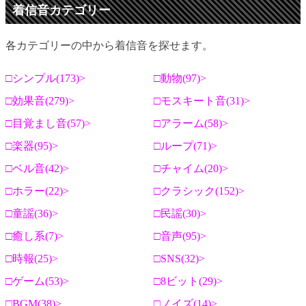
着信音カテゴリー
各カテゴリーの中から着信音を探せます。
シンプル(173)
動物(97)
効果音(279)
モスキート音(31)
目覚まし音(57)
アラーム(58)
楽器(95)
ループ(71)
ベル音(42)
チャイム(20)
ホラー(22)
クラシック(152)
童謡(36)
民謡(30)
癒し系(7)
音声(95)
時報(25)
SNS(32)
ゲーム(53)
8ビット(29)
BGM(38)
ノイズ(14)